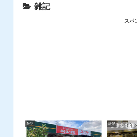
雑記
スポ
雑記
雑記