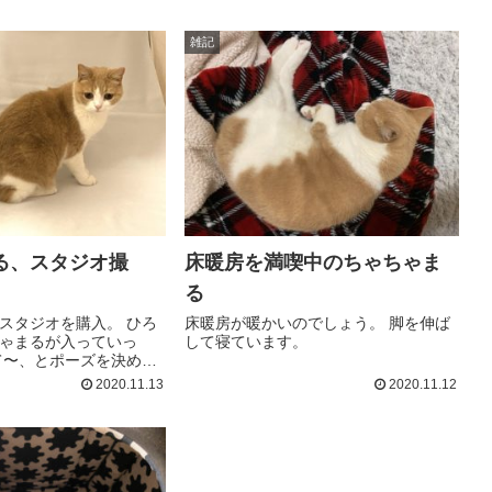
ミュシャのファンにな
雑記
る、スタジオ撮
床暖房を満喫中のちゃちゃま
る
スタジオを購入。 ひろ
床暖房が暖かいのでしょう。 脚を伸ば
ゃまるが入っていっ
して寝ています。
て〜、とポーズを決める
… イタズラを始めまし
2020.11.13
2020.11.12