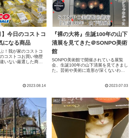
8月】今日のコストコ
『裸の大将』生誕100年の山下
気になる商品
清展を見てきた＠SONPO美術
館
ぶ！我が家のコストコ
のコストコお買い物歴
SONPO美術館で開催されている展覧
違いない厳選した商品
会、生誕100年の山下清展を見てきまし
！＆その時ごとに気に
た。芸術や美術に造形が深くないわた
紹介！
しでも楽しめる展覧会です。貼絵だけ
でなく、幼少期からの鉛筆画、水彩
2023.08.14
2023.07.03
画、油彩、ペン画、陶器への絵付けな
ど様々な作品に触れることができま
す。
雑記