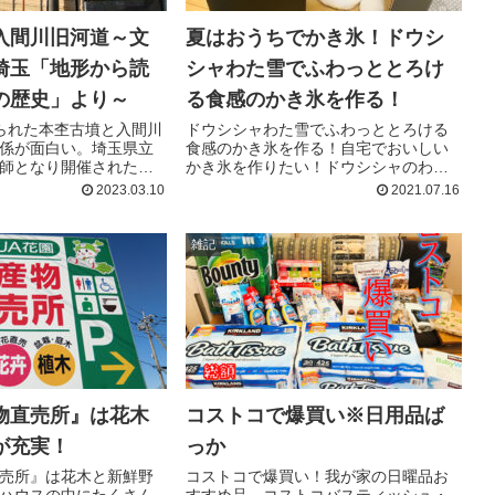
入間川旧河道～文
夏はおうちでかき氷！ドウシ
埼玉「地形から読
シャわた雪でふわっととろけ
の歴史」より～
る食感のかき氷を作る！
られた本杢古墳と入間川
ドウシシャわた雪でふわっととろける
係が面白い。埼玉県立
食感のかき氷を作る！自宅でおいしい
師となり開催された
かき氷を作りたい！ドウシシャのわた
解く桜区の歴史」より
雪はヒーター機能搭載でふわふわなか
2023.03.10
2021.07.16
き氷を作れます。刃の調節によってじ
ゃりじゃりのかき氷もお好みで作れま
す。
雑記
物直売所』は花木
コストコで爆買い※日用品ば
が充実！
っか
売所』は花木と新鮮野
コストコで爆買い！我が家の日曜品お