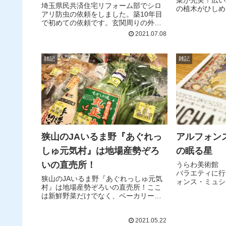
菜が充実！広い
埼玉県民共済住宅リフォーム部でシロ
の植木がひしめ
アリ防虫の依頼をしました。築10年目
盆栽コーナーは
で初めての依頼です。玄関周りの外壁
のブッシュにな
や土間へもドリルで穴を開けて薬剤を
2021.07.08
季節の花もたく
注入してくれました。シロアリ駆除に
農産物直売所は
ならずに良かったです。シロアリ防
富な品揃え。お
虫。シロアリ防除。シロアリ対策
雑記
雑記
き、焼き場にん
たくなるものが
狭山のJAいるま野『あぐれっ
アルフォン
しゅ元気村』は地場産勢ぞろ
の眠る星
いの直売所！
うらわ美術館 
バラエティに行
狭山のJAいるま野『あぐれっしゅ元気
ォンス・ミュシ
村』は地場産勢ぞろいの直売所！ここ
影できます。ア
は新鮮野菜だけでなく、ベーカリー・
に影響を受けた
鮮魚市場・特産品の狭山茶・お弁当・
星。この中にで
お惣菜・カフェテリアなど充実した品
装や構図がミュ
2021.05.22
揃えで本当に楽しい買い物ができま
ても大好きです