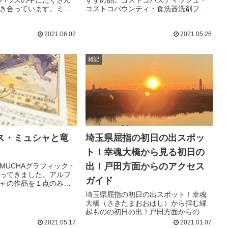
ハウスの中にたくさん
すすめ品。コストコバスティッシュ・
き合っています。ミニ
コストコバウンティ・食洗器洗剤フィ
圧巻の充実ぶり。盆栽
ニッシュジェルタイプ・ハイローラ
っています。胡蝶蘭や
ー・コストコしらす干し・マンゴーム
2021.06.02
2021.05.26
さん置いてあります。
ーススコップケーキ・コストコさくら
新鮮朝採り野菜など豊
どり・カークランド無塩ミックスナッ
惣菜も花園みそおや
ツ・しのざき商店のどんこ椎茸おすす
雑記
にくなど味を試してみ
め品を紹介しています。
たくさんあります。
ス・ミュシャと竜
埼玉県屈指の初日の出スポッ
ト！幸魂大橋から見る初日の
出！戸田方面からのアクセス
MUCHAグラフィック・
ってきました。アルフ
ガイド
ャの作品を１点のみ撮
ルフォンス・ミュシャ
埼玉県屈指の初日の出スポット！幸魂
清水玲子著の竜の眠る
大橋（さきたまおおはし）から拝む縁
てくるカテア女王の衣
起ものの初日の出！戸田方面からのア
シャにそっくりでとっ
クセスガイドです。
2021.05.17
2021.01.07
。わたしは漫画経由で