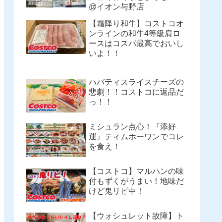
@イオン与野店
【霜降り和牛】コストコオ
ンラインの和牛4等級肩ロ
ースはコスパ最高でおいし
いよ！！
ハバティスライスチーズの
悲劇！！コストコに返品だ
っ！！
ミシュラン点心！『添好
運』ティムホーワンでコレ
を食え！
【コストコ】マルハンの味
付もずくがうまい！地味だ
けど鬼リピ中！
【ウォシュレット故障】ト