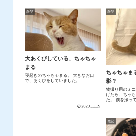
す。彩のきずな・福俵のせんべい・お
アルフォンス・
かき・新井園本店の茶飴・狭山茶ソフ
りました。
雑記
雑記
トクリーム
大あくびしている、ちゃちゃ
まる
ちゃちゃま
寝起きのちゃちゃまる。 大きなお口
影？
で、あくびをしていました。
物撮り用のミニ
げたら、ちゃち
た。 僕を撮っ
かとおもいきや
2020.11.15
た。
雑記