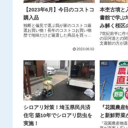
【2023年6月】今日のコストコ
本杢古墳と
購入品
書館で学ぶ
み解く桜区
独断と偏見で選ぶ我が家のコストコ厳
選お買い物！長年のコストコお買い物
7世紀前半に作
歴で地味だけど厳選した商品を買って
の旧河道との関
ます。あとはちょっと目についたシー
文書館の方が講
ズン物は見ていて楽しいですよね～！
「地形から読み
2023.06.02
みなさんのお買い物の参考にしてみて
ださい！
雑記
雑記
シロアリ対策！埼玉県民共済
『花園農産
住宅 築10年でシロアリ防虫を
と新鮮野菜
実施！
『花園農産物直