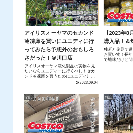
アイリスオーヤマのセカンド
【2023年
冷凍庫を買いにユニディに行
購入品！＆
ってみたら予想外のおもしろ
独断と偏見で選
お買い物！長年
さだった！＠川口店
で地味だけど間
を買っています
アイリスオーヤマ電化製品の実物を見
なった商品もご
たいならユニディーに行くべし！セカ
ンド冷凍庫を買うためにユニディ川口
店に行ってみたら、コストコとカルデ
2023.09.04
ィーと駄菓子やさんと韓国食材を合わ
せたカオスな品揃えで予想外に楽しめ
ました！ユニディは東京・神奈川・千
雑記
雑記
葉・埼玉の1都3県にしかありません
が、面白い品揃えのお店だったのでお
ススメです！