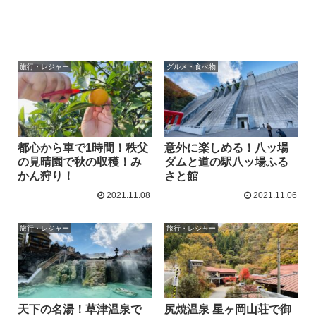
旅行・レジャー
グルメ・食べ物
都心から車で1時間！秩父
意外に楽しめる！八ッ場
の見晴園で秋の収穫！み
ダムと道の駅八ッ場ふる
かん狩り！
さと館
2021.11.08
2021.11.06
旅行・レジャー
旅行・レジャー
天下の名湯！草津温泉で
尻焼温泉 星ヶ岡山荘で御